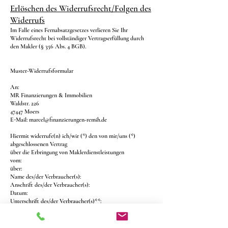
Erlöschen des Widerrufsrecht/Folgen des
Widerrufs
Im Falle eines Fernabsatzgesetzes verlieren Sie Ihr
Widerrufsrecht bei vollständiger Vertragserfüllung durch
den Makler (§ 356 Abs. 4 BGB).
Muster-Widerrufsformular
An:
MR Finanzierungen & Immobilien
Waldstr. 226
47447 Moers
E-Mail:
marcel@finanzierungen-remih.de
Hiermit widerrufe(n) ich/wir (*) den von mir/uns (*)
abgeschlossenen Vertrag
über die Erbringung von Maklerdienstleistungen
vom:
über:
Name des/der Verbraucher(s):
Anschrift des/der Verbraucher(s):
Datum:
Unterschrift des/der Verbraucher(s)**:
_____________________________________
(*)Unzutreffendes streichen
** nur bei Mitteilung auf Papier