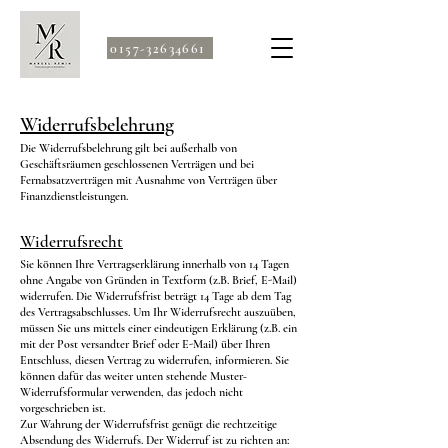
0157-32634661
Widerrufsbelehrung
Die Widerrufsbelehrung gilt bei außerhalb von
Geschäftsräumen geschlossenen Verträgen und bei
Fernabsatzverträgen mit Ausnahme von Verträgen über
Finanzdienstleistungen.
Widerrufsrecht
Sie können Ihre Vertragserklärung innerhalb von 14 Tagen
ohne Angabe von Gründen in Textform (z.B. Brief, E-Mail)
widerrufen. Die Widerrufsfrist beträgt 14 Tage ab dem Tag
des Vertragsabschlusses. Um Ihr Widerrufsrecht auszuüben,
müssen Sie uns mittels einer eindeutigen Erklärung (z.B. ein
mit der Post versandter Brief oder E-Mail) über Ihren
Entschluss, diesen Vertrag zu widerrufen, informieren. Sie
können dafür das weiter unten stehende Muster-
Widerrufsformular verwenden, das jedoch nicht
vorgeschrieben ist.
Zur Wahrung der Widerrufsfrist genügt die rechtzeitige
Absendung des Widerrufs. Der Widerruf ist zu richten an: